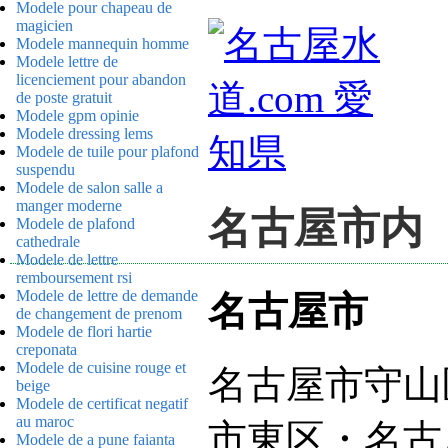
Modele pour chapeau de
magicien
Modele mannequin homme
Modele lettre de
licenciement pour abandon
de poste gratuit
Modele gpm opinie
Modele dressing lems
Modele de tuile pour plafond
suspendu
Modele de salon salle a
manger moderne
名古屋市内
Modele de plafond
cathedrale
Modele de lettre
remboursement rsi
Modele de lettre de demande
名古屋市
de changement de prenom
Modele de flori hartie
creponata
Modele de cuisine rouge et
名古屋市守山
beige
Modele de certificat negatif
au maroc
市東区・名古
Modele de a pune faianta