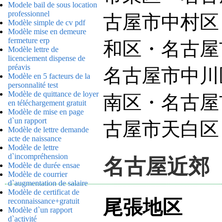
Modele bail de sous location
professionnel
古屋市中村区
Modèle simple de cv pdf
Modèle mise en demeure
fermeture erp
和区・名古屋
Modèle lettre de
licenciement dispense de
préavis
名古屋市中川
Modèle en 5 facteurs de la
personnalité test
Modèle de quittance de loyer
南区・名古屋
en téléchargement gratuit
Modèle de mise en page
d`un rapport
古屋市天白区
Modèle de lettre demande
acte de naissance
Modèle de lettre
d`incompréhension
名古屋近郊
Modèle de durée ensae
Modèle de courrier
d`augmentation de salaire
Modèle de certificat de
尾張地区
reconnaissance+gratuit
Modèle d`un rapport
d`activité