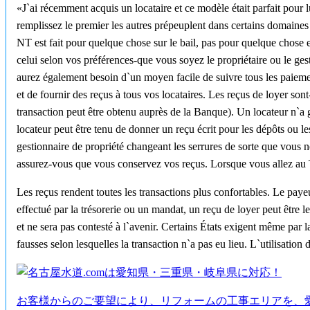
«J`ai récemment acquis un locataire et ce modèle était parfait pour 
remplissez le premier les autres prépeuplent dans certains domaines 
NT est fait pour quelque chose sur le bail, pas pour quelque chose e
celui selon vos préférences-que vous soyez le propriétaire ou le ges
aurez également besoin d`un moyen facile de suivre tous les paiemen
et de fournir des reçus à tous vos locataires. Les reçus de loyer s
transaction peut être obtenu auprès de la Banque). Un locateur n`a 
locateur peut être tenu de donner un reçu écrit pour les dépôts ou l
gestionnaire de propriété changeant les serrures de sorte que vous ne
assurez-vous que vous conservez vos reçus. Lorsque vous allez au Tri
Les reçus rendent toutes les transactions plus confortables. Le payeu
effectué par la trésorerie ou un mandat, un reçu de loyer peut être 
et ne sera pas contesté à l`avenir. Certains États exigent même par la
fausses selon lesquelles la transaction n`a pas eu lieu. L`utilisatio
お客様からのご要望により、リフォームの工事エリアを、