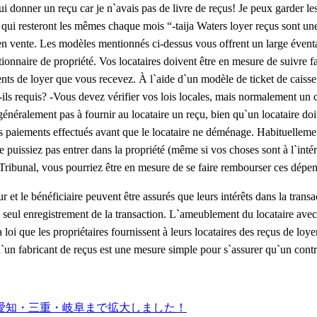
lui donner un reçu car je n`avais pas de livre de reçus! Je peux garder l
qui resteront les mêmes chaque mois “-taija Waters loyer reçus sont une a
n vente. Les modèles mentionnés ci-dessus vous offrent un large éventail
tionnaire de propriété. Vos locataires doivent être en mesure de suivre 
ts de loyer que vous recevez. À l`aide d`un modèle de ticket de caisse, 
ont-ils requis? -Vous devez vérifier vos lois locales, mais normalement 
généralement pas à fournir au locataire un reçu, bien qu`un locataire 
es paiements effectués avant que le locataire ne déménage. Habituellemen
 puissiez pas entrer dans la propriété (même si vos choses sont à l`intér
bunal, vous pourriez être en mesure de se faire rembourser ces dépenses 
r et le bénéficiaire peuvent être assurés que leurs intérêts dans la trans
le seul enregistrement de la transaction. L`ameublement du locataire ave
 loi que les propriétaires fournissent à leurs locataires des reçus de loy
n d`un fabricant de reçus est une mesure simple pour s`assurer qu`un cont
愛知・三重・岐阜まで拡大しました！