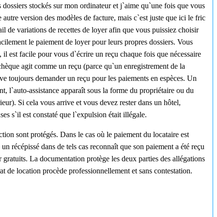
es dossiers stockés sur mon ordinateur et j`aime qu`une fois que vous
utre version des modèles de facture, mais c`est juste que ici le fric
 de variations de recettes de loyer afin que vous puissiez choisir
facilement le paiement de loyer pour leurs propres dossiers. Vous
il est facile pour vous d`écrire un reçu chaque fois que nécessaire
un chèque agit comme un reçu (parce qu`un enregistrement de la
doive toujours demander un reçu pour les paiements en espèces. Un
t, l`auto-assistance apparaît sous la forme du propriétaire ou du
ieur). Si cela vous arrive et vous devez rester dans un hôtel,
s`il est constaté que l`expulsion était illégale.
action sont protégés. Dans le cas où le paiement du locataire est
c un récépissé dans de tels cas reconnaît que son paiement a été reçu
er gratuits. La documentation protège les deux parties des allégations
rat de location procède professionnellement et sans contestation.