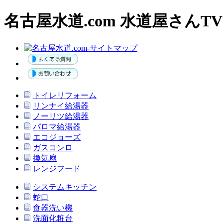
名古屋水道.com 水道屋さんTV
トイレリフォーム
リンナイ給湯器
ノーリツ給湯器
パロマ給湯器
エコジョーズ
ガスコンロ
換気扇
レンジフード
システムキッチン
蛇口
食器洗い機
洗面化粧台