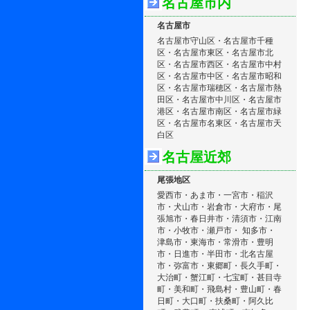
名古屋市内
名古屋市
名古屋市守山区・名古屋市千種
区・名古屋市東区・名古屋市北
区・名古屋市西区・名古屋市中村
区・名古屋市中区・名古屋市昭和
区・名古屋市瑞穂区・名古屋市熱
田区・名古屋市中川区・名古屋市
港区・名古屋市南区・名古屋市緑
区・名古屋市名東区・名古屋市天
白区
名古屋近郊
尾張地区
愛西市・あま市・一宮市・稲沢
市・犬山市・岩倉市・大府市・尾
張旭市・春日井市・清須市・江南
市・小牧市・瀬戸市・ 知多市・
津島市・東海市・常滑市・豊明
市・日進市・半田市・北名古屋
市・弥富市・東郷町・長久手町・
大治町・蟹江町・七宝町・甚目寺
町・美和町・飛島村・豊山町・春
日町・大口町・扶桑町・阿久比