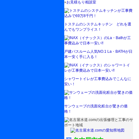
»
お見積もり相談室
トステムのシステムキッチン どれを選
んでもワンプライス！
戸建バスルーム人気NO.1 La・BATHが日
本一安く手に入る！
シャワートイレが工事費込みでこんなに
安い！
サンウェーブの洗面化粧台が驚きの価
格！