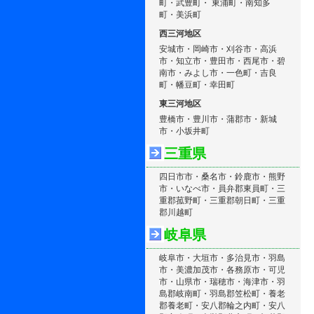
町・武豊町・ 東浦町・南知多
町・美浜町
西三河地区
安城市・岡崎市・刈谷市・高浜
市・知立市・豊田市・西尾市・碧
南市・みよし市・一色町・吉良
町・幡豆町・幸田町
東三河地区
豊橋市・豊川市・蒲郡市・新城
市・小坂井町
三重県
四日市市・桑名市・鈴鹿市・熊野
市・いなべ市・員弁郡東員町・三
重郡菰野町・三重郡朝日町・三重
郡川越町
岐阜県
岐阜市・大垣市・多治見市・羽島
市・美濃加茂市・各務原市・可児
市・山県市・瑞穂市・海津市・羽
島郡岐南町・羽島郡笠松町・養老
郡養老町・安八郡輪之内町・安八