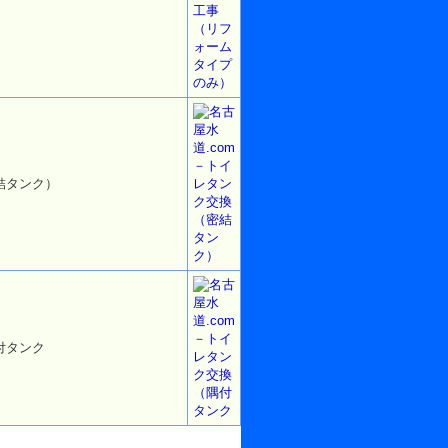
結タンク）
付タンク