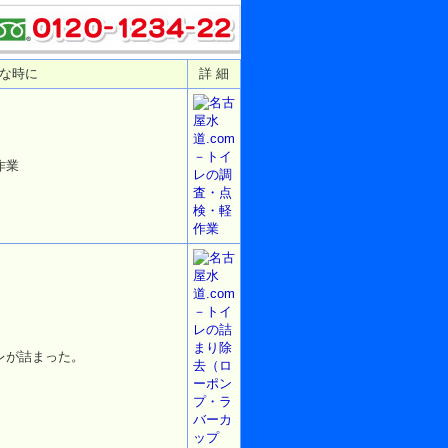
な時に
詳 細
作業
レが詰まった。