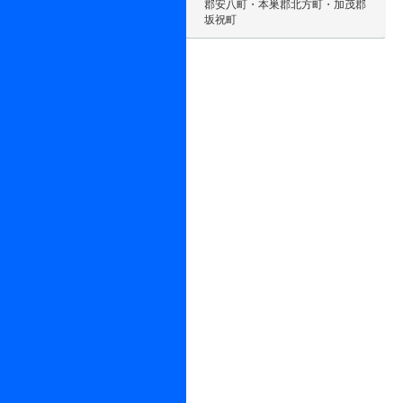
郡安八町・本巣郡北方町・加茂郡
坂祝町