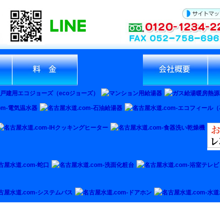
ービ
名古屋水道.com‐料金
名古屋水道.com‐施工実
名古屋水道.com‐会社概
名古
績
要
理