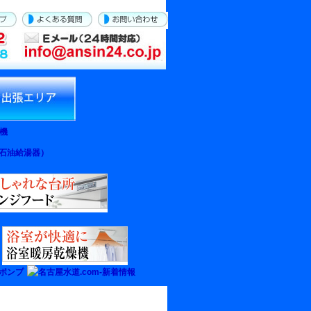
屋水道.com‐出張修
名古屋水道.com‐法人の
お客様