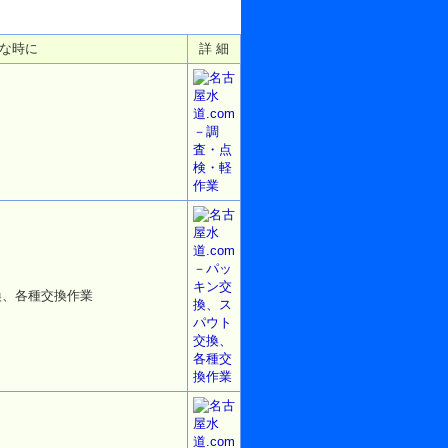
な時に
詳 細
換、各種交換作業