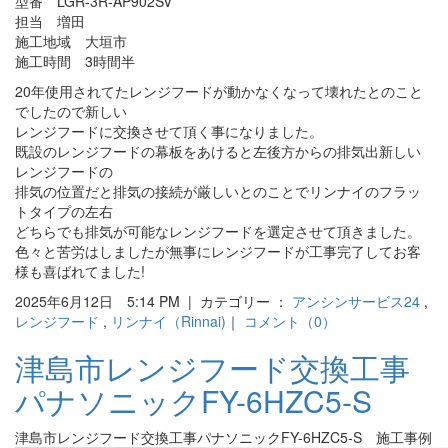
型番 LGR-3R-AP902SV
担当 増田
施工地域 大垣市
施工時間 3時間半
20年使用されてたレンジフードが動かなくなって壊れたとのこと
でしたので新しい
レンジフードに交換させて頂く事になりました。
既設のレンジフードの幕板をあけると左後方からの排気出新しい
レンジフードの
排気の位置だと排気の接続が厳しいとのことでリンナイのフラッ
トタイプの左右
どちらでも排気が可能なレンジフードを選定させて頂きました。
色々と苦労はしましたが無事にレンジフードが工事完了してお客
様も喜ばれてました!
2025年6月12日 5:14 PM | カテゴリー ：
アンシンサービス24
,
レンジフード
,
リンナイ（Rinnai)
｜
コメント（0）
津島市レンジフード交換工事
パナソニックFY-6HZC5-S
津島市レンジフード交換工事パナソニックFY-6HZC5-S 施工事例