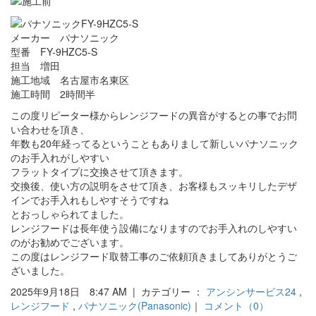
メーカー パナソニック
型番 FY-9HZC5-S
担当 増田
施工地域 名古屋市名東区
施工時間 2時間半
この度リピーター様からレンジフードの異音がするとの事でお問
い合わせを頂き、
年数も20年経ってるということもありまして新しいパナソニック
のお手入れがしやすい
フラットタイプに交換させて頂きます。
交換後、使い方の説明をさせて頂き、お客様もスッキリしたデザ
インでお手入れもしやすそうですね
とおっしゃられてました。
レンジフードは長年使う設備になりますのでお手入れのしやすい
のがお勧めでございます。
この度はレンジフード取替工事のご依頼頂きましてありがとうご
ざいました。
2025年9月18日 8:47 AM | カテゴリー ：
アンシンサービス24
,
レンジフード
,
パナソニック(Panasonic)
｜
コメント（0）