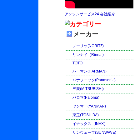
アンシンサービス24 会社紹介
メーカー
ノーリツ(NORITZ)
リンナイ（Rinnai)
TOTO
ハーマン(HARMAN)
パナソニック(Panasonic)
三菱(MITSUBISHI)
パロマ(Paloma)
ヤンマー(YANMAR)
東芝(TOSHIBA)
イナックス（INAX）
サンウェーブ(SUNWAVE)