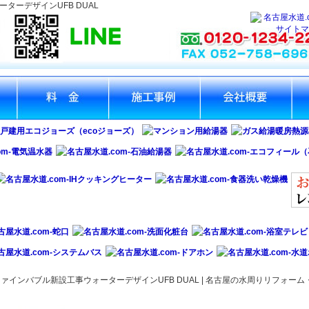
ーデザインUFB DUAL
ービ
名古屋水道.com‐料金
名古屋水道.com‐名古屋
名古屋水道.com‐会社概
名古
市の水道修理おまかせく
要
理
ださい！
ァインバブル新設工事ウォーターデザインUFB DUAL | 名古屋の水周りリフォー