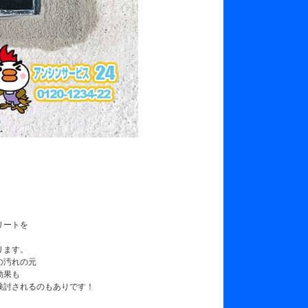
リートを
ります。
の汚れの元
効果も
検討されるのもありです！