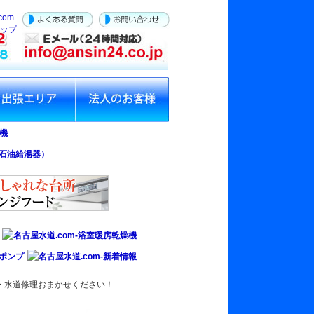
屋水道.com‐出張修
名古屋水道.com‐法人の
お客様
ム・水道修理おまかせください！