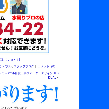
指しています！!
ンバブル
,
スタッフブログ
｜
コメント（0）
インバブル新設工事ウオーターデザインUFB
DUAL
»