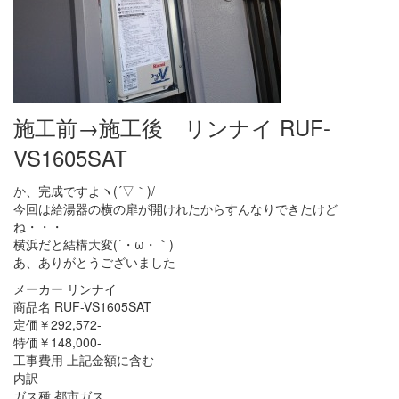
施工前→施工後 リンナイ RUF-
VS1605SAT
か、完成ですよヽ(´▽｀)/
今回は給湯器の横の扉が開けれたからすんなりできたけど
ね・・・
横浜だと結構大変(´・ω・｀)
あ、ありがとうございました
メーカー リンナイ
商品名 RUF-VS1605SAT
定価￥292,572-
特価￥148,000-
工事費用 上記金額に含む
内訳
ガス種 都市ガス