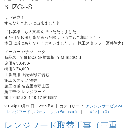
6HZC2-S
はい完成！
すんなりきれいに出来ました♪
『お客様にも大変喜んでいただけました。
また何かお困り事があった際はいつでもご相談下さい。
本日は誠にありがとうございました。』(施工スタッフ 酒井智之)
メーカー パナソニック
商品名 FY-6HZC2-S･前幕板FY-MH653C-S
定価￥98,496-
特価￥74,000-
工事費用 上記金額に含む
施工スタッフ 酒井
施工地域 名古屋市守山区
施工部位 レンジフード
施工期間 2014.10.17 約1時間
2014年10月20日 2:25 PM | カテゴリー ：
アンシンサービス24
,
レンジフード
,
パナソニック(Panasonic)
｜
コメント（0）
レンジフード取替工事（三重