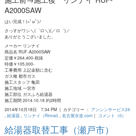
A2000SAW
はい完成！(=ﾟωﾟ)ﾉ
さっすがワシ＼(゜ロ＼)(／ロ゜)／
ありがとうございました。
メーカー リンナイ
商品名 RUF-A2000SAW
定価￥264,400-税抜
特価￥105,000-
工事費用 上記金額に含む
ガス種 都市ガス
施工スタッフ 亀田
施工地域 一宮市
施工部位 ガスふろ給湯器
施工期間 2014.10.18 約2時間
2014年10月18日 7:34 PM | カテゴリー ：
アンシンサービス24
,
給湯器
,
リンナイ（Rinnai)
,
名古屋水道.com
｜
コメント（0）
給湯器取替工事（瀬戸市）