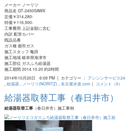
メーカー ノーリツ
商品名 GT-2450SAWX
定価￥314,280-
特価￥116,500-
工事費用 上記金額に含む
内訳 配管カバー
既設品番
ガス種 都市ガス
施工スタッフ 亀田
施工地域 岐阜県海津市
施工部位 ガスふろ給湯器
施工期間 2014.10.20 約2時間
2014年10月20日 6:09 PM | カテゴリー ：
アンシンサービス24
,
給湯器
,
ノーリツ(NORITZ)
,
名古屋水道.com
｜
コメント（0）
給湯器取替工事（春日井市）
給湯器取替工事
（春日井市）施工事例