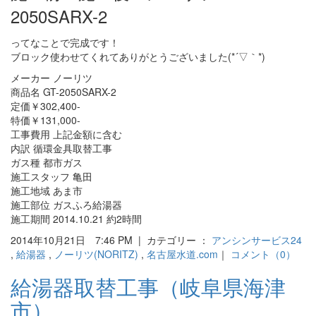
2050SARX-2
ってなことで完成です！
ブロック使わせてくれてありがとうございました(*´▽｀*)
メーカー ノーリツ
商品名 GT-2050SARX-2
定価￥302,400-
特価￥131,000-
工事費用 上記金額に含む
内訳 循環金具取替工事
ガス種 都市ガス
施工スタッフ 亀田
施工地域 あま市
施工部位 ガスふろ給湯器
施工期間 2014.10.21 約2時間
2014年10月21日 7:46 PM | カテゴリー ：
アンシンサービス24
,
給湯器
,
ノーリツ(NORITZ)
,
名古屋水道.com
｜
コメント（0）
給湯器取替工事（岐阜県海津
市）