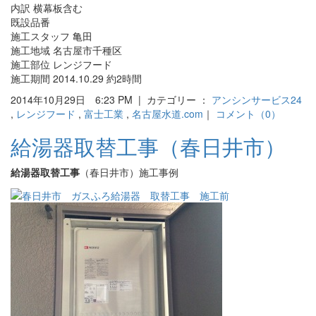
内訳 横幕板含む
既設品番
施工スタッフ 亀田
施工地域 名古屋市千種区
施工部位 レンジフード
施工期間 2014.10.29 約2時間
2014年10月29日 6:23 PM | カテゴリー ：
アンシンサービス24
,
レンジフード
,
富士工業
,
名古屋水道.com
｜
コメント（0）
給湯器取替工事（春日井市）
給湯器取替工事
（春日井市）施工事例