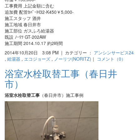
工事費用 上記金額に含む
追加費 配管ｶﾊﾞｰH32-K450￥5,000-
施工スタッフ 酒井
施工地域 春日井市
施工部位 ガスふろ給湯器
既設 ﾉｰﾘﾂ GT-202AW
施工期間 2014.10.17 約2時間
2014年10月20日 3:08 PM | カテゴリー ：
アンシンサービス24
,
給湯器
,
エコジョーズ
,
ノーリツ(NORITZ)
｜
コメント（0）
浴室水栓取替工事（春日井
市）
浴室水栓取替工事
（春日井市）施工事例