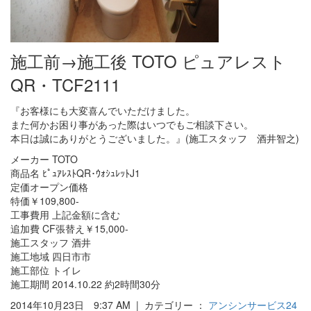
施工前→施工後 TOTO ピュアレスト
QR・TCF2111
『お客様にも大変喜んでいただけました。
また何かお困り事があった際はいつでもご相談下さい。
本日は誠にありがとうございました。』(施工スタッフ 酒井智之)
メーカー TOTO
商品名 ﾋﾟｭｱﾚｽﾄQR･ｳｫｼｭﾚｯﾄJ1
定価オープン価格
特価￥109,800-
工事費用 上記金額に含む
追加費 CF張替え￥15,000-
施工スタッフ 酒井
施工地域 四日市市
施工部位 トイレ
施工期間 2014.10.22 約2時間30分
2014年10月23日 9:37 AM | カテゴリー ：
アンシンサービス24