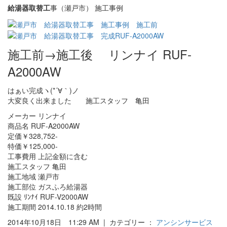
給湯器取替工
事（瀬戸市） 施工事例
施工前→施工後 リンナイ RUF-
A2000AW
はぁい完成ヽ(*´∀｀)ノ
大変良く出来ました 施工スタッフ 亀田
メーカー リンナイ
商品名 RUF-A2000AW
定価￥328,752-
特価￥125,000-
工事費用 上記金額に含む
施工スタッフ 亀田
施工地域 瀬戸市
施工部位 ガスふろ給湯器
既設 ﾘﾝﾅｲ RUF-V2000AW
施工期間 2014.10.18 約2時間
2014年10月18日 11:29 AM | カテゴリー ：
アンシンサービス