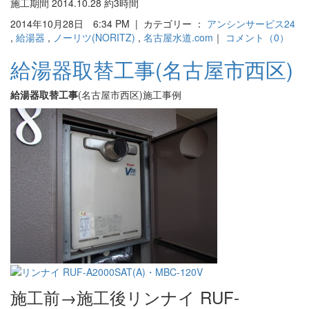
施工期間 2014.10.28 約3時間
2014年10月28日 6:34 PM | カテゴリー ：
アンシンサービス24
,
給湯器
,
ノーリツ(NORITZ)
,
名古屋水道.com
｜
コメント（0）
給湯器取替工事(名古屋市西区)
給湯器取替工事
(名古屋市西区)施工事例
施工前→施工後リンナイ RUF-