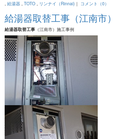
,
給湯器
,
TOTO
,
リンナイ（Rinnai)
｜
コメント（0）
給湯器取替工事（江南市）
給湯器取替工事
（江南市）施工事例