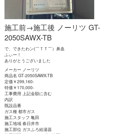
施工前→施工後 ノーリツ GT-
2050SAWX-TB
で、できたわン(￣ＴＴ￣）鼻血
ふぃー！
ありがとうございました
メーカー ノーリツ
商品名 GT-2050SAWX-TB
定価￥299,160-
特価￥170,000-
工事費用 上記金額に含む
内訳
既設品番
ガス種 都市ガス
施工スタッフ 亀田
施工地域 春日井市
施工部位 ガスふろ給湯器