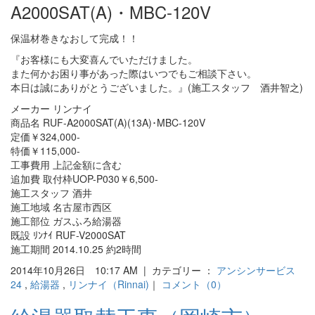
A2000SAT(A)・MBC-120V
保温材巻きなおして完成！！
『お客様にも大変喜んでいただけました。
また何かお困り事があった際はいつでもご相談下さい。
本日は誠にありがとうございました。』(施工スタッフ 酒井智之)
メーカー リンナイ
商品名 RUF-A2000SAT(A)(13A)･MBC-120V
定価￥324,000-
特価￥115,000-
工事費用 上記金額に含む
追加費 取付枠UOP-P030￥6,500-
施工スタッフ 酒井
施工地域 名古屋市西区
施工部位 ガスふろ給湯器
既設 ﾘﾝﾅｲ RUF-V2000SAT
施工期間 2014.10.25 約2時間
2014年10月26日 10:17 AM | カテゴリー ：
アンシンサービス
24
,
給湯器
,
リンナイ（Rinnai)
｜
コメント（0）