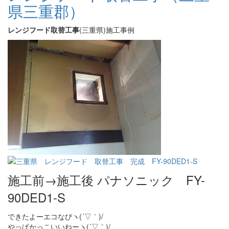
県三重郡）
レンジフード取替工事
(三重県)施工事例
施工前→施工後 パナソニック FY-
90DED1-S
できたよーエコなびヽ(´▽｀)/
やっぱかっこいいねーヽ(´▽｀)/