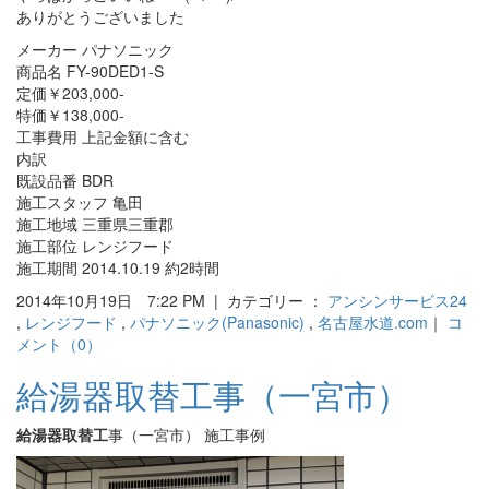
ありがとうございました
メーカー パナソニック
商品名 FY-90DED1-S
定価￥203,000-
特価￥138,000-
工事費用 上記金額に含む
内訳
既設品番 BDR
施工スタッフ 亀田
施工地域 三重県三重郡
施工部位 レンジフード
施工期間 2014.10.19 約2時間
2014年10月19日 7:22 PM | カテゴリー ：
アンシンサービス24
,
レンジフード
,
パナソニック(Panasonic)
,
名古屋水道.com
｜
コ
メント（0）
給湯器取替工事（一宮市）
給湯器取替工
事（一宮市） 施工事例