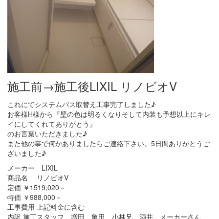
施工前→施工後LIXIL リノビオV
これにてシステムバス取替え工事完了しました♪
お客様H様から『壁の色は明るくなりそして内装も予想以上にキレ
イにしてくれてありがとう』
のお言葉いただきました♪
また他の事で何かありましたらご連絡下さい。5日間ありがとうご
ざいました♪
メーカー LIXIL
商品名 リノビオV
定価 ￥1519,020－
特価 ￥988,000－
工事費用 上記料金に含む
内訳 施工スタッフ 増田 亀田 小林兄 酒井 メーカーさん