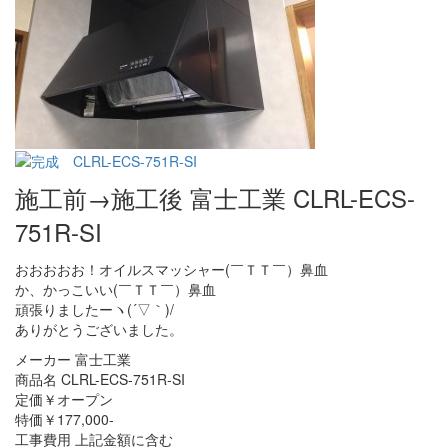
施工前→施工後 富士工業 CLRL-ECS-
751R-SI
おおおおお！オイルスマッシャー(￣ＴＴ￣）鼻血
か、かっこいい(￣ＴＴ￣）鼻血
頑張りましたーヽ(´▽｀)/
ありがとうございました。
メーカー 富士工業
商品名 CLRL-ECS-751R-SI
定価￥オープン
特価￥177,000-
工事費用 上記金額に含む