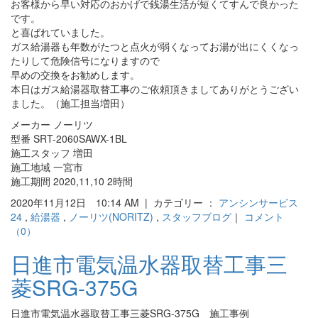
お客様から早い対応のおかげで銭湯生活が短くてすんで良かった
です。
と喜ばれていました。
ガス給湯器も年数がたつと点火が弱くなってお湯が出にくくなっ
たりして危険信号になりますので
早めの交換をお勧めします。
本日はガス給湯器取替工事のご依頼頂きましてありがとうござい
ました。（施工担当増田）
メーカー ノーリツ
型番 SRT-2060SAWX-1BL
施工スタッフ 増田
施工地域 一宮市
施工期間 2020,11,10 2時間
2020年11月12日 10:14 AM | カテゴリー ：
アンシンサービス
24
,
給湯器
,
ノーリツ(NORITZ)
,
スタッフブログ
｜
コメント
（0）
日進市電気温水器取替工事三
菱SRG-375G
日進市電気温水器取替工事三菱SRG-375G 施工事例