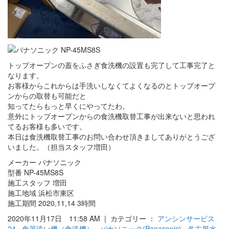
トップオープンの蓋をふさぎ食洗機の設置も完了して工事完了と
なります。
お客様からこれからは手洗いしなくてよくなるのとトップオープ
ンからの取替も可能だと
知ってたらもっと早くにやってたわ。
意外にトップオープンからの食洗機取替工事が出来ないと思われ
てるお客様も多いです。
本日は食洗機取替工事のお問い合わせ頂きましてありがとうござ
いました。（担当スタッフ増田）
メーカー パナソニック
型番 NP-45MS8S
施工スタッフ 増田
施工地域 浜松市東区
施工期間 2020,11,14 3時間
2020年11月17日 11:58 AM | カテゴリー ：
アンシンサービス
24
,
食器洗い機（食洗機）
,
パナソニック(Panasonic)
,
名古屋水