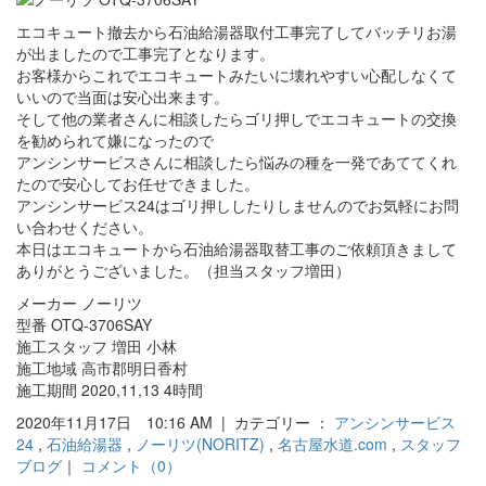
エコキュート撤去から石油給湯器取付工事完了してバッチリお湯
が出ましたので工事完了となります。
お客様からこれでエコキュートみたいに壊れやすい心配しなくて
いいので当面は安心出来ます。
そして他の業者さんに相談したらゴリ押しでエコキュートの交換
を勧められて嫌になったので
アンシンサービスさんに相談したら悩みの種を一発であててくれ
たので安心してお任せできました。
アンシンサービス24はゴリ押ししたりしませんのでお気軽にお問
い合わせください。
本日はエコキュートから石油給湯器取替工事のご依頼頂きまして
ありがとうございました。（担当スタッフ増田）
メーカー ノーリツ
型番 OTQ-3706SAY
施工スタッフ 増田 小林
施工地域 高市郡明日香村
施工期間 2020,11,13 4時間
2020年11月17日 10:16 AM | カテゴリー ：
アンシンサービス
24
,
石油給湯器
,
ノーリツ(NORITZ)
,
名古屋水道.com
,
スタッフ
ブログ
｜
コメント（0）