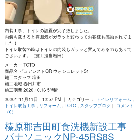
内装工事、トイレの設置が完了致しました。
内装も変えると雰囲気がガラッと変わってお客様も感動されてま
した！
トイレ取替の時はトイレの内装もガラッと変えてみるのもありで
ございます。（施工担当増田）
メーカー TOTO
商品名 ピュアレストQR ウォシュレットS1
施工スタッフ 増田
施工地域 春日井市
施工期間 2020,10,16 5時間
2020年11月11日 12:57 PM | カテゴリー ：
トイレリフォーム
,
トイレ取替工事
,
リフォーム
,
TOTO
,
スタッフブログ
｜
コメント
（0）
榛原郡吉田町食洗機新設工事
パナソニックNP-45RS8S