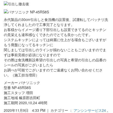
永代製品の30cm引出しと食洗機の設置後、試運転してバッチリ洗
浄してくれましたので工事完了となります。
お客様からイメージ通り下部引出しも設置できてるのとキッチン
の見栄えも違和感なくできたのでとても良かったです。
システムキッチンによっては綺麗に仕上がる場合もございますが
もう廃盤になってるキッチンに
関しましては引出しのラインが揃わないこともございますのでま
ずは事前見積が必須になりますので
その際は食洗機新設希望の引出しの写真と希望の引出しの品番の
シールの写真がございましたら
お調べが可能でございますのでご遠慮なくお問い合わせくださ
い。（施工担当増田）
メーカー パナソニック
型番 NP-45RS8S
施工スタッフ 増田
施工地域 榛原郡吉田町
施工期間 2020,10,24 4時間
2020年11月9日 4:33 PM | カテゴリー ：
アンシンサービス24
,