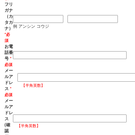
フリ
ガナ
（カ
タカ
例 アンシン コウジ
ナ）
*必
須
お電
話番
号
*
必須
メー
ルア
ドレ
【半角英数】
ス
*
必須
メー
ルア
ドレ
ス
(確
【半角英数】
認