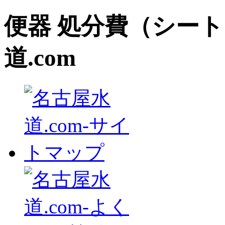
便器 処分費（シート
道.com